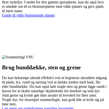
flere nyttedyr. I stedet for den grønne græsplæne, kan du også lave
et område om til en blomsterplæne med vilde planter og give plads
til mere natur.
Guide til vilde blomstrende planter
Brug bunddække, sten og grene
Du kan bekæmpe ukrudt effektivt ved at begrænse ukrudtets adgang
til plads, lys, vand og næring ved at dække jorden med bark, flis
eller bunddække. Du kan også lade nogle sten og grene ligge rundt i
haven for at skabe naturlige skjulesteder for insekter og små dyr.
Små grene og kviste gør dine arealer til levested for flere arter.
Nogle dyr, for eksempel sommerfugle, kan godt lide at hvile sig på
lune sten.
Lær mere om nyttedyrenes naturlige levesteder